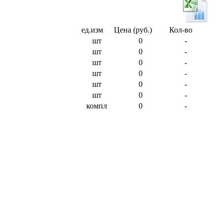
ед.изм
Цена (руб.)
Кол-во
шт
0
-
шт
0
-
шт
0
-
шт
0
-
шт
0
-
шт
0
-
компл
0
-