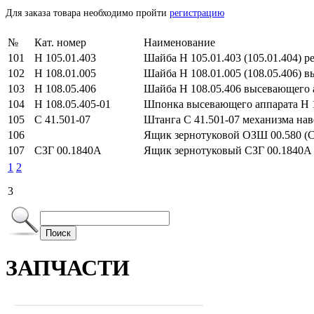
Для заказа товара необходимо пройти
регистрацию
№
Кат. номер
Наименование
101
Н 105.01.403
Шайба Н 105.01.403 (105.01.404) р
102
Н 108.01.005
Шайба Н 108.01.005 (108.05.406) в
103
Н 108.05.406
Шайба Н 108.05.406 высевающего а
104
Н 108.05.405-01
Шпонка высевающего аппарата Н 10
105
С 41.501-07
Штанга С 41.501-07 механизма нав
106
Ящик зернотуковой ОЗШ 00.580 (С
107
СЗГ 00.1840А
Ящик зернотуковый СЗГ 00.1840А (б
1
2
3
Поиск
ЗАПЧАСТИ