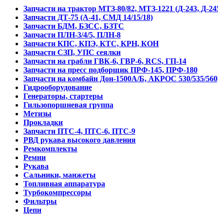
Запчасти на трактор МТЗ-80/82, МТЗ-1221 (Д-243, Д-245
Запчасти ДТ-75 (А-41, СМД 14/15/18)
Запчасти БДМ, БЗСС, БЗТС
Запчасти ПЛН-3/4/5, ПЛН-8
Запчасти КПС, КПЭ, КТС, КРН, КОН
Запчасти СЗП, УПС сеялки
Запчасти на грабли ГВК-6, ГВР-6, RCS, ГП-14
Запчасти на пресс подборщик ПРФ-145, ПРФ-180
Запчасти на комбайн Дон-1500А/Б, АКРОС 530/535/56
Гидрооборудование
Генераторы, стартеры
Гильзопоршневая группа
Метизы
Прокладки
Запчасти ПТС-4, ПТС-6, ПТС-9
РВД рукава высокого давления
Ремкомплекты
Ремни
Рукава
Cальники, манжеты
Топливная аппаратура
Турбокомпрессоры
Фильтры
Цепи