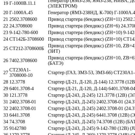
Генератор (ЯМЗ-236, ЯМЗ-238, НИВА, ДО
19
Г-1000В.11.1
(ЭЛЕКТРОМ)
20
Г-1000А.45
Генератор (ЯМЗ-238НД, К-700) Г-1000А
21
2502.3708600
Привод стартера (бендикс) (ZH=11) 2502.
22
24.3708600
Привод стартера (бендикс) (ZH=6) 24.37086
23
9-142-780-600
Привод стартера (бендикс) (ZН=10) 9-142-7
24
СТ142Б-3708600
Привод стартера (бендикс) (ZН=10) СТ14
Привод стартера (бендикс) (ZН=10, ZВ=4) 
25
СТ212-3708600Б
(ЗИТ)
Привод стартера (бендикс) (ZН=10, ZВ=6) 
26
7402.3708600
(БАТЭ)
СТ230А1-
27
Стартер (ГАЗ, ЗМЗ-53, ЗМЗ-66) СТ230А1-
3708000-10
28
12.3778
Стартер (Д-21, Д-120, Д-144) 12.3778 (
29
6401.3708-4
Стартер (Д-21, Д-120, Д-144) 6401.3708-0
30
121.3778
Стартер (Д-243, Д-245) 121.3778 (12В) 
31
2402.3708-01
Стартер (Д-243, Д-245) 2402.3708-01 (24.
32
2402.3708-01
Стартер (Д-243, Д-245) 2402.3708-01 (24.3
33
6441.3708
Стартер (Д-243, Д-245) 6441.3708 (12В) 
34
74.3708
Стартер (Д-243, Д-245) 74.3708 (12В) (БА
35
9142780
Стартер (Д-243, Д-245) 9-142-780 (12В) 
36
1270.3778
Стартер (Д-245, Д-260) 1270.3778 (24В)