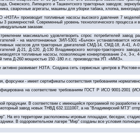
ода, Онежского, Липецкого и Ташкентского тракторных заводов; зерноу
ника, сварочные агрегаты, машины для уборки табака, хлопка, виногра
О «НЗТА» производит топливные насосы высокого давления 7 моделе
ы 3 размерностей. Современный уровень технологического процесса и 
ивидуальным заказам.
стремлении максимально удовлетворить спрос потребителей завод ра
гателей - на малотоннажных ЗИЛ-5301 «Бычок» устанавливается ноги
ливных насосов для тракторных двигателей СМД-14, СМД-18, А-41, А-0
гателей Д-21, Д-120, Д-130 Владимирского моторо-тракторного завод
изводятся топливные насосы, позволяющие конвертирование 2-х, 3-х, 4
й типа Д-260 мощностью 150 -180 л.с. производства УП «ММЗ».
е активно развивает НЗТА. Создана сеть сервисных центров в Ростове-н
я, форсунки - имеет сертификаты соответствия требованиям нормативно
ицирована на соответствие требованиям ГОСТ Р ИСО 9001-2001 (ИСО 9
ой продукции. В соответствии с имеющейся программой по разработке 
 моторный завод новых ТНВД 632.1111007, а на "Владимирский МТЗ" отп
". На его территории расположены игровые площадки, беседки, стадио
здники. В оздоровительном лагере "Мир" созданы все условия полноцен