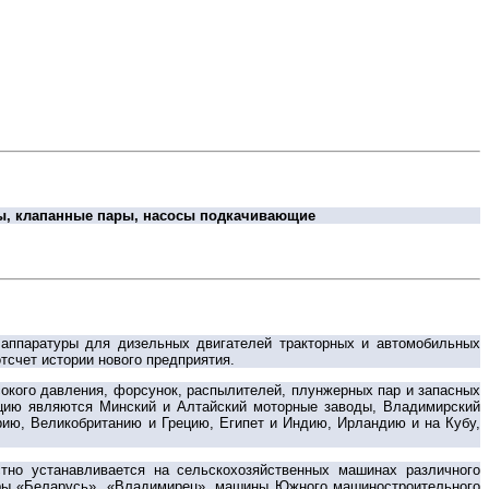
ры, клапанные пары, насосы подкачивающие
 аппаратуры для дизельных двигателей тракторных и автомобильных
тсчет истории нового предприятия.
окого давления, форсунок, распылителей, плунжерных пар и запасных
цию являются Минский и Алтайский моторные заводы, Владимирский
рию, Великобританию и Грецию, Египет и Индию, Ирландию и на Кубу,
тно устанавливается на сельскохозяйственных машинах различного
оры «Беларусь», «Владимирец», машины Южного машиностроительного