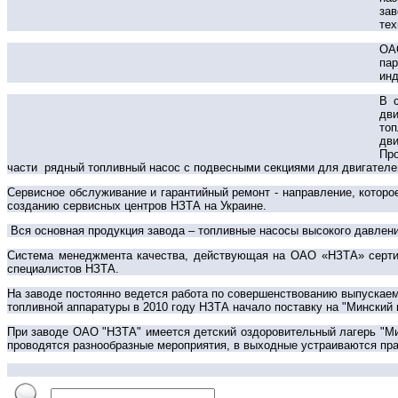
зав
тех
ОА
пар
инд
В 
дви
топ
дви
Про
части рядный топливный насос с подвесными секциями для двигателе
Сервисное обслуживание и гарантийный ремонт - направление, которо
созданию сервисных центров НЗТА на Украине.
Вся основная продукция завода – топливные насосы высокого давлени
Система менеджмента качества, действующая на ОАО «НЗТА» сертиф
специалистов НЗТА.
На заводе постоянно ведется работа по совершенствованию выпускаем
топливной аппаратуры в 2010 году НЗТА начало поставку на "Минский
При заводе ОАО "НЗТА" имеется детский оздоровительный лагерь "Мир
проводятся разнообразные мероприятия, в выходные устраиваются пра