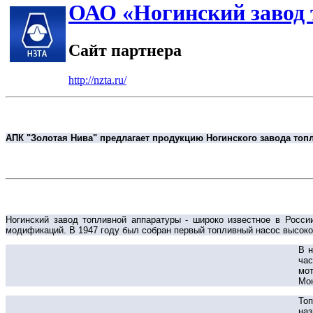
ОАО «Ногинский завод
Сайт партнера
http://nzta.ru/
АПК "Золотая Нива" предлагает продукцию Ногинского завода то
Ногинский завод топливной аппаратуры - широко известное в Росс
модификаций. В 1947 году был собран первый топливный насос высокого
В н
ча
мот
Мон
То
наз