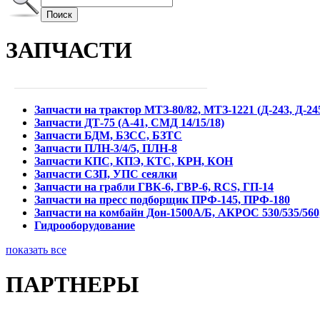
Поиск
ЗАПЧАСТИ
Запчасти на трактор МТЗ-80/82, МТЗ-1221 (Д-243, Д-245
Запчасти ДТ-75 (А-41, СМД 14/15/18)
Запчасти БДМ, БЗСС, БЗТС
Запчасти ПЛН-3/4/5, ПЛН-8
Запчасти КПС, КПЭ, КТС, КРН, КОН
Запчасти СЗП, УПС сеялки
Запчасти на грабли ГВК-6, ГВР-6, RCS, ГП-14
Запчасти на пресс подборщик ПРФ-145, ПРФ-180
Запчасти на комбайн Дон-1500А/Б, АКРОС 530/535/56
Гидрооборудование
показать все
ПАРТНЕРЫ