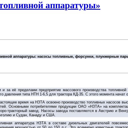
 топливной аппаратуры»
пливной аппаратуры: насосы топливные, форсунки, плунжерные па
ии и за её пределами предприятие массового производства топливной
 давления типа НТН 1-6,5 для трактора КД-35. С этого момента начат о
астоящее время на НЗТА освоено производство топливных насосов выс
стей. Основными потребителями продукции ОАО «НЗТА» на комплекта
оро-тракторный завод. Насосы завода поставляются в Австрию и Венг
голию и Судан, Канаду и США.
пливная аппаратура НЗТА в составе дизельных двигателей повсемес
начения мощностью от 50 до 150 л.с. Это всемирно известные тракт