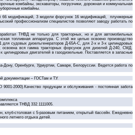
борочные комбайны, экскаваторы, погрузчики, дорожная и коммунальная
доуборочные комбайны.
й 66 модификаций, 3 модели форсунок 16 модификаций, плунжерные
высокий профессионализм специалистов позволяют заводу работать по
зработал ТНВД не только для тракторных, но и для автомобильных
нская топливная аппаратура. С этой же целью освоено производство
1 для судовых дизельгенераторов Д-65А-С, для 2-х и 3-х цилиндровых
а; освоена вся гамма тракторных форсунок для дизелей Д-240, СМД.
-х цилиндровых двигателей в газодизельные. Поставляется в запасные
а-Дону, Оренбурге, Удмуртии, Самаре, Белоруссии. Ведется работа по
й документации – ГОСТам и ТУ.
001-2000).Качество продукции и обслуживания - постоянная забота
комплекса
равляются ТНВД 332.1111005.
н, клуб-столовая с 5-разовым питанием, открытый бассейн. Ежедневно
ного летнего отдыха детей.